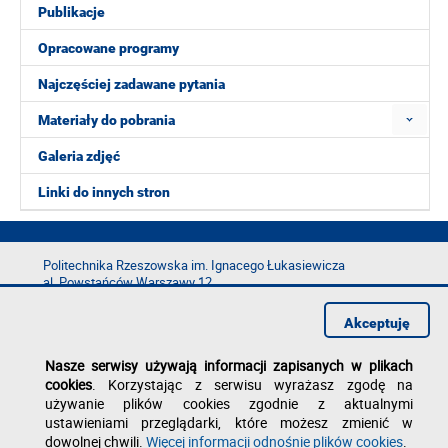
Publikacje
Opracowane programy
Najczęściej zadawane pytania
Materiały do pobrania
Galeria zdjęć
Linki do innych stron
Politechnika Rzeszowska im. Ignacego Łukasiewicza
al. Powstańców Warszawy 12
35-029 Rzeszów
Akceptuję
tel.: +48 17 865 11 00
fax: +48 17 854 12 60
Nasze serwisy używają informacji zapisanych w plikach
e-mail:
kancelaria@prz.edu.pl
cookies
. Korzystając z serwisu wyrażasz zgodę na
Deklaracja dostępności
używanie plików cookies zgodnie z aktualnymi
Polityka prywatności
ustawieniami przeglądarki, które możesz zmienić w
Zgłoś błąd na stronie
dowolnej chwili.
Więcej informacji odnośnie plików cookies
.